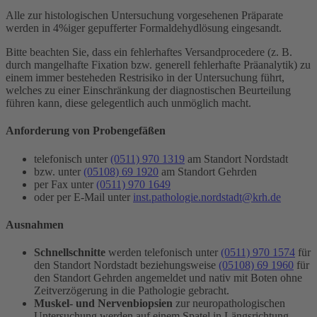
Alle zur histologischen Untersuchung vorgesehenen Präparate
werden in 4%iger gepufferter Formaldehydlösung eingesandt.
Bitte beachten Sie, dass ein fehlerhaftes Versandprocedere (z. B.
durch mangelhafte Fixation bzw. generell fehlerhafte Präanalytik) zu
einem immer besteheden Restrisiko in der Untersuchung führt,
welches zu einer Einschränkung der diagnostischen Beurteilung
führen kann, diese gelegentlich auch unmöglich macht.
Anforderung von Probengefäßen
telefonisch unter
(0511) 970 1319
am Standort Nordstadt
bzw. unter
(05108) 69 1920
am Standort Gehrden
per Fax unter
(0511) 970 1649
oder per E-Mail unter
inst.pathologie.nordstadt@krh.de
Ausnahmen
Schnellschnitte
werden telefonisch unter
(0511) 970 1574
für
den Standort Nordstadt beziehungsweise
(05108) 69 1960
für
den Standort Gehrden angemeldet und nativ mit Boten ohne
Zeitverzögerung in die Pathologie gebracht.
Muskel- und Nervenbiopsien
zur neuropathologischen
Untersuchung werden auf einem Spatel in Längsrichtung