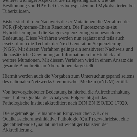
weiterer wichtiger Aspekt ist die Erregerdiagnostik wie die
Bestimmung von HPV bei Cervixdysplasien und Mykobakterien bei
Tuberkulosen.
Bisher sind für den Nachweis dieser Mutationen die Verfahren der
PCR (Polymerase-Chain Reaction), Die Fluoreszenz-in-situ
Hybridisierung und die Sangersequenzierung von besonderer
Bedeutung. Diese Verfahren werden nun ergänzt und teils auch
ersetzt durch die Technik der Next Generation Sequenzierung
(NGS). Mit diesem Verfahren gelingt ein sensitiverer Nachweis und
die zusätzliche Gewinnung an Informationen im Hinblick auf
weitere Mutationen. Mit diesem Verfahren wird in einem Ansatz die
gesamte Bandbreite an Aberrationen dargestellt.
Hiermit werden auch die Vorgaben zum Untersuchungspanel seitens
des nationalen Netzwerks Genomischer Medizin (nNGM) erfüllt.
Von hervorgehobener Bedeutung ist hierbei die Aufrechterhaltung
einer hohen Qualität der Analysen. Folgerichtig ist das
Pathologische Institut akkreditiert nach DIN EN ISO/IEC 17020.
Die regelmäßige Teilnahme an Ringversuchen z.B. der
Qualitätssicherungsinitiative Pathologie (QuIP) gewährleistet eine
gleichbleibende Qualität und ist wichtiger Baustein der
Akkreditierung.