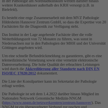
In der Pathologie am Nordstadtklinikum werden darüber hinaus
weitere Krankenhäuser außerhalb des KRH versorgt (z.B. in
Bielefeld).
Es besteht eine enge Zusammenarbeit mit dem MVZ Pathologie
Hildesheim Hannover Zentrum GmbH, so dass die Expertise von 20
Fachärzten für die Diagnostik zur Verfügung steht.
Das Institut in der Lage angehende Fachärzte über die volle
Weiterbildungszeit von 72 Monaten zu führen, was sonst in
Niedersachsen nur in den Pathologien der MHH und der Universität
Göttingen angeboten wird.
Um eine schnelle Befundrückmeldung zu garantieren, gibt es eine
telemedizinische Vernetzung sowie eine vernetzte elektronische
Datenverarbeitung. Die hohe Qualität der erbrachten Leistungen
wird durch die
Akkreditierung aller Standorte nach DIN EN
ISO/IEC 17020:2012
dokumentiert.
Die Liste der Konsilpartner kann im Sekretariat der Pathologie
erfragt werden.
Die Pathologie ist seit dem 1.4.2022 darüber hinaus Mitglied im
Nationalen Netzwerk Genomische Medizin-NNGM
(
https://www.nngm.de/netzwerkzentren/zentrum-hannover/
). Das
NNGM ist ein übergeordneter Verbund zur raschen und