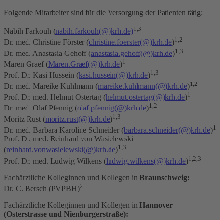
Folgende Mitarbeiter sind für die Versorgung der Patienten tätig:
1,3
Nabih Farkouh (
nabih.farkouh
(@)
krh.de)
1,2
Dr. med. Christine Förster (
christine.foerster
(@)
krh.de
)
1,3
Dr. med. Anastasia Gehoff (
anastasia.gehoff
(@)
krh.de
)
1
Maren Graef (
Maren.Graef
(@)
krh.de
)
1,3
Prof. Dr. Kasi Hussein (
kasi.hussein
(@)
krh.de
)
1,2
Dr. med. Mareike Kuhlmann (
mareike.kuhlmann
(@)
krh.de
)
1
Prof. Dr. med. Helmut Ostertag (
helmut.ostertag
(@)
krh.de
)
1,2
Dr. med. Olaf Pfennig (
olaf.pfennig
(@)
krh.de
)
1,3
Moritz Rust (
moritz.rust
(@)
krh.de
)
1
Dr. med. Barbara Karoline Schneider (
barbara.schneider
(@)
krh.de
)
Prof. Dr. med. Reinhard von Wasielewski
1,3
(
reinhard.vonwasielewski
(@)
krh.de
)
1,2,3
Prof. Dr. med. Ludwig Wilkens (
ludwig.wilkens
(@)
krh.de
)
Fachärztliche Kolleginnen und Kollegen in
Braunschweig:
2
Dr. C. Bersch (PVPBH)
Fachärztliche Kolleginnen und Kollegen in
Hannover
(Osterstrasse und Nienburgerstraße):