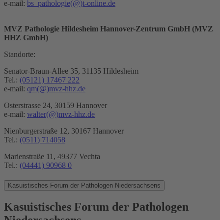
e-mail:
bs_pathologie
(@)
t-online.de
MVZ Pathologie Hildesheim Hannover-Zentrum GmbH (MVZ
HHZ GmbH)
Standorte:
Senator-Braun-Allee 35, 31135 Hildesheim
Tel.:
(05121) 17467 222
e-mail:
qm
(@)
mvz-hhz.de
Osterstrasse 24, 30159 Hannover
e-mail:
walter
(@)
mvz-hhz.de
Nienburgerstraße 12, 30167 Hannover
Tel.:
(0511) 714058
Marienstraße 11, 49377 Vechta
Tel.:
(04441) 90968 0
Kasuistisches Forum
der Pathologen Niedersachsens
Kasuistisches Forum der Pathologen