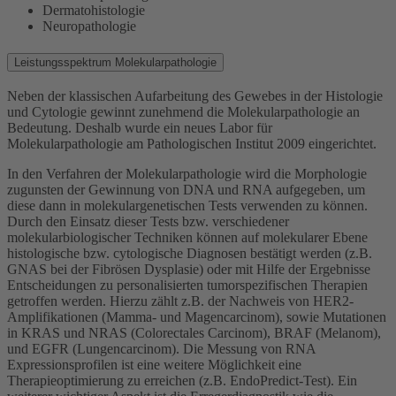
Dermatohistologie
Neuropathologie
Leistungsspektrum
Molekularpathologie
Neben der klassischen Aufarbeitung des Gewebes in der Histologie
und Cytologie gewinnt zunehmend die Molekularpathologie an
Bedeutung. Deshalb wurde ein neues Labor für
Molekularpathologie am Pathologischen Institut 2009 eingerichtet.
In den Verfahren der Molekularpathologie wird die Morphologie
zugunsten der Gewinnung von DNA und RNA aufgegeben, um
diese dann in molekulargenetischen Tests verwenden zu können.
Durch den Einsatz dieser Tests bzw. verschiedener
molekularbiologischer Techniken können auf molekularer Ebene
histologische bzw. cytologische Diagnosen bestätigt werden (z.B.
GNAS bei der Fibrösen Dysplasie) oder mit Hilfe der Ergebnisse
Entscheidungen zu personalisierten tumorspezifischen Therapien
getroffen werden. Hierzu zählt z.B. der Nachweis von HER2-
Amplifikationen (Mamma- und Magencarcinom), sowie Mutationen
in KRAS und NRAS (Colorectales Carcinom), BRAF (Melanom),
und EGFR (Lungencarcinom). Die Messung von RNA
Expressionsprofilen ist eine weitere Möglichkeit eine
Therapieoptimierung zu erreichen (z.B. EndoPredict-Test). Ein