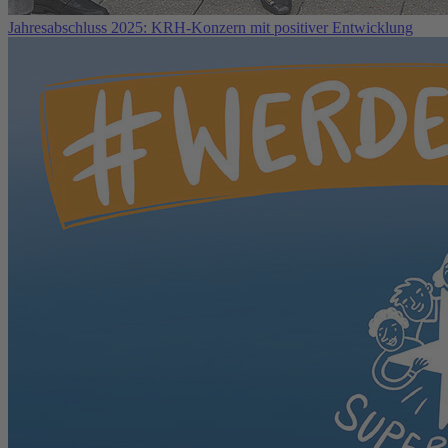
Jahresabschluss 2025: KRH-Konzern mit positiver Entwicklung