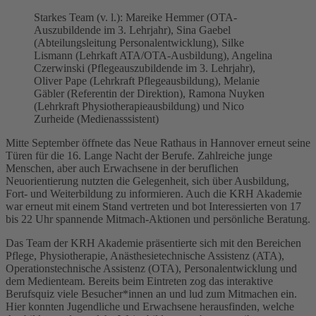
Starkes Team (v. l.): Mareike Hemmer (OTA-
Auszubildende im 3. Lehrjahr), Sina Gaebel
(Abteilungsleitung Personalentwicklung), Silke
Lismann (Lehrkaft ATA/OTA-Ausbildung), Angelina
Czerwinski (Pflegeauszubildende im 3. Lehrjahr),
Oliver Pape (Lehrkraft Pflegeausbildung), Melanie
Gäbler (Referentin der Direktion), Ramona Nuyken
(Lehrkraft Physiotherapieausbildung) und Nico
Zurheide (Medienasssistent)
Mitte September öffnete das Neue Rathaus in Hannover erneut seine
Türen für die 16. Lange Nacht der Berufe. Zahlreiche junge
Menschen, aber auch Erwachsene in der beruflichen
Neuorientierung nutzten die Gelegenheit, sich über Ausbildung,
Fort- und Weiterbildung zu informieren. Auch die KRH Akademie
war erneut mit einem Stand vertreten und bot Interessierten von 17
bis 22 Uhr spannende Mitmach-Aktionen und persönliche Beratung.
Das Team der KRH Akademie präsentierte sich mit den Bereichen
Pflege, Physiotherapie, Anästhesietechnische Assistenz (ATA),
Operationstechnische Assistenz (OTA), Personalentwicklung und
dem Medienteam. Bereits beim Eintreten zog das interaktive
Berufsquiz viele Besucher*innen an und lud zum Mitmachen ein.
Hier konnten Jugendliche und Erwachsene herausfinden, welche