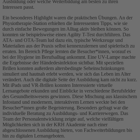
Ausbildung oder welche Weiterbildung am besten zu ihren
Interessen passt.
Ein besonderes Highlight waren die praktischen Übungen. An der
Physiotherapie-Station erhielten die Interessenten Tipps, wie sie
durch einfache Bewegungen im Alltag aktiv bleiben können. So
konnten sie beispielsweise einen Agility T-Test durchführen. Das
ATA- und OTA-Team lud dazu ein, typische Werkzeuge und
Materialien aus der Praxis selbst kennenzulernen und spielerisch zu
erraten. Im Bereich Pflege lernten die Besucher*innen, worauf es
bei der Hygiene im Berufsalltag ankommt. Eine UV-Lampe machte
die Ergebnisse der Händedesinfektion sichtbar. Mit speziellen
Brillen konnten außerdem altersbedingte Seheinschränkungen
simuliert und hautnah erlebt werden, wie sich das Leben im Alter
verändert. Auch die digitale Seite der Ausbildung kam nicht zu kurz.
Mit iPads und VR-Brillen konnten Interessierte virtuelle
Lernangebote erkunden und Einblicke in verschiedene Berufsfelder
des Gesundheitswesens gewinnen. Diese Mischung aus klassischem
Infostand und modernem, interaktivem Lernen weckte bei den
Besucher*innen große Begeisterung. Besonders gefragt war die
individuelle Beratung zu Ausbildungs- und Karrierewegen. Das
Team der Personalentwicklung zeigte auf, welche vielfältigen
Möglichkeiten sich in der KRH Akademie nach einer
abgeschlossenen Ausbildung bieten, von Fachweiterbildungen bis
hin zu digitalen Lernangeboten.