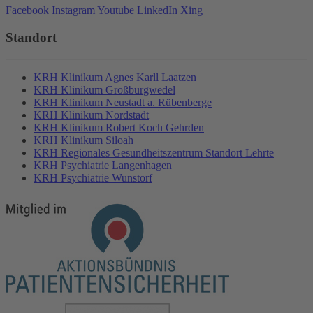
Facebook
Instagram
Youtube
LinkedIn
Xing
Standort
KRH Klinikum Agnes Karll Laatzen
KRH Klinikum Großburgwedel
KRH Klinikum Neustadt a. Rübenberge
KRH Klinikum Nordstadt
KRH Klinikum Robert Koch Gehrden
KRH Klinikum Siloah
KRH Regionales Gesundheitszentrum Standort Lehrte
KRH Psychiatrie Langenhagen
KRH Psychiatrie Wunstorf