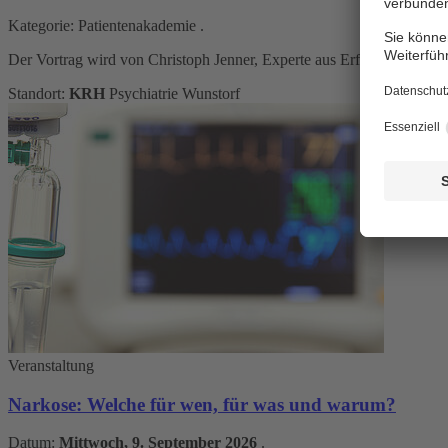
Kategorie:
Patientenakademie
.
Der Vortrag wird von Christoph Jenner, Experte aus Erfahrung und P
Standort:
KRH
Psychiatrie Wunstorf
Veranstaltung
Narkose: Welche für wen, für was und warum?
Datum:
Mittwoch, 9. September 2026
.