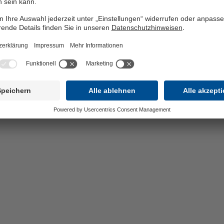
rofession, Wirtschaftswissenschaftler gehalten. Laut RKI haben 15,3%