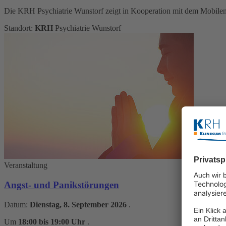
Die KRH Psychiatrie Wunstorf zeigt in Kooperation mit dem Mobilen 
Standort:
KRH
Psychiatrie Wunstorf
Veranstaltung
Angst- und Panikstörungen
Datum:
Dienstag, 8. September 2026
.
Um
18:00 bis 19:00 Uhr
.