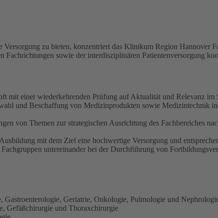
e Versorgung zu bieten, konzentriert das Klinikum Region Hannover F
Fachrichtungen sowie der interdisziplinären Patientenversorgung koor
t mit einer wiederkehrenden Prüfung auf Aktualität und Relevanz im S
swahl und Beschaffung von Medizinprodukten sowie Medizintechnik in
ingen von Themen zur strategischen Ausrichtung des Fachbereiches na
r Ausbildung mit dem Ziel eine hochwertige Versorgung und entsprech
 Fachgruppen untereinander bei der Durchführung von Fortbildungsve
, Gastroenterologie, Geriatrie, Onkologie, Pulmologie und Nephrologi
ie, Gefäßchirurgie und Thoraxchirurgie
ogie