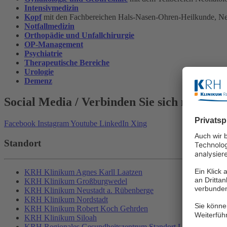
Intensivmedizin
Kopf
mit den Fachbereichen Hals-Nasen-Ohren-Heilkunde, Ne
Notfallmedizin
Orthopädie und Unfallchirurgie
OP-Management
Psychiatrie
Therapeutische Bereiche
Urologie
Demenz
Social Media
/ Verbinden Sie sich mit Uns
Facebook
Instagram
Youtube
LinkedIn
Xing
Standort
KRH Klinikum Agnes Karll Laatzen
KRH Klinikum Großburgwedel
KRH Klinikum Neustadt a. Rübenberge
KRH Klinikum Nordstadt
KRH Klinikum Robert Koch Gehrden
KRH Klinikum Siloah
KRH Regionales Gesundheitszentrum Standort Lehrte