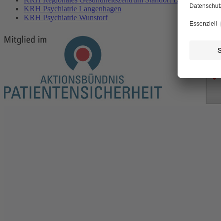
KRH Psychiatrie Langenhagen
KRH Psychiatrie Wunstorf