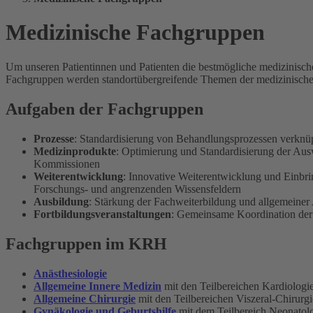
Medizinische Fachgruppen
Um unseren Patientinnen und Patienten die bestmögliche medizinisch
Fachgruppen werden standortübergreifende Themen der medizinischen 
Aufgaben der Fachgruppen
Prozesse
: Standardisierung von Behandlungsprozessen verknüpf
Medizinprodukte
: Optimierung und Standardisierung der Au
Kommissionen
Weiterentwicklung
: Innovative Weiterentwicklung und Einbr
Forschungs- und angrenzenden Wissensfeldern
Ausbildung
: Stärkung der Fachweiterbildung und allgemeine
Fortbildungsveranstaltungen
: Gemeinsame Koordination der
Fachgruppen im KRH
Anästhesiologie
Allgemeine Innere Medizin
mit den Teilbereichen Kardiologie
Allgemeine Chirurgie
mit den Teilbereichen Viszeral-Chirurg
Gynäkologie und Geburtshilfe
mit dem Teilbereich Neonatol