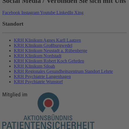
Social Media
/ Verbinden Sie sich mit Uns
Facebook
Instagram
Youtube
LinkedIn
Xing
Standort
KRH Klinikum Agnes Karll Laatzen
KRH Klinikum Großburgwedel
KRH Klinikum Neustadt a. Rübenberge
KRH Klinikum Nordstadt
KRH Klinikum Robert Koch Gehrden
KRH Klinikum Siloah
KRH Regionales Gesundheitszentrum Standort Lehrte
KRH Psychiatrie Langenhagen
KRH Psychiatrie Wunstorf