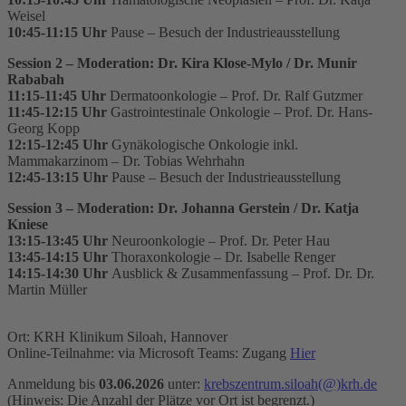
Weisel
10:45-11:15 Uhr
Pause – Besuch der Industrieausstellung
Session 2 – Moderation: Dr. Kira Klose-Mylo / Dr. Munir
Rababah
11:15-11:45 Uhr
Dermatoonkologie – Prof. Dr. Ralf Gutzmer
11:45-12:15 Uhr
Gastrointestinale Onkologie – Prof. Dr. Hans-
Georg Kopp
12:15-12:45 Uhr
Gynäkologische Onkologie inkl.
Mammakarzinom – Dr. Tobias Wehrhahn
12:45-13:15 Uhr
Pause – Besuch der Industrieausstellung
Session 3 – Moderation: Dr. Johanna Gerstein / Dr. Katja
Kniese
13:15-13:45 Uhr
Neuroonkologie – Prof. Dr. Peter Hau
13:45-14:15 Uhr
Thoraxonkologie – Dr. Isabelle Renger
14:15­-14:30 Uhr
Ausblick & Zusammenfassung – Prof. Dr. Dr.
Martin Müller
Ort: KRH Klinikum Siloah, Hannover
Online-Teilnahme: via Microsoft Teams: Zugang
Hier
Anmeldung bis
03.06.2026
unter:
krebszentrum.siloah
(@)
krh.de
(Hinweis: Die Anzahl der Plätze vor Ort ist begrenzt.)