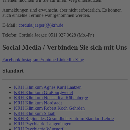
Themen möchten wir Sie auf Ihrem Weg unterstützten.
Anmeldungen sind erwünscht, aber nicht erforderlich. Es können
auch einzelne Termine wahrgenommen werden.
E-Mail :
cordula.jaeger
(@)
krh.de
Telefon: Cordula Jaeger: 0511 927 3628 (Mo.-Fr.)
Social Media
/ Verbinden Sie sich mit Uns
Facebook
Instagram
Youtube
LinkedIn
Xing
Standort
KRH Klinikum Agnes Karll Laatzen
KRH Klinikum Großburgwedel
KRH Klinikum Neustadt a. Rübenberge
KRH Klinikum Nordstadt
KRH Klinikum Robert Koch Gehrden
KRH Klinikum Siloah
KRH Regionales Gesundheitszentrum Standort Lehrte
KRH Psychiatrie Langenhagen
KRH Psychiatrie Wunstorf