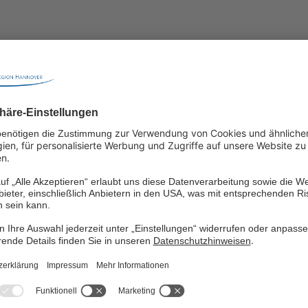
tern Teilnehmende
PDF (134,9 KB)