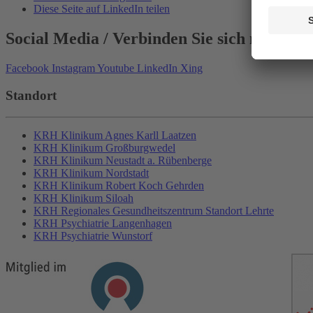
Diese Seite auf LinkedIn teilen
Social Media
/ Verbinden Sie sich mit Uns
Facebook
Instagram
Youtube
LinkedIn
Xing
Standort
KRH Klinikum Agnes Karll Laatzen
KRH Klinikum Großburgwedel
KRH Klinikum Neustadt a. Rübenberge
KRH Klinikum Nordstadt
KRH Klinikum Robert Koch Gehrden
KRH Klinikum Siloah
KRH Regionales Gesundheitszentrum Standort Lehrte
KRH Psychiatrie Langenhagen
KRH Psychiatrie Wunstorf