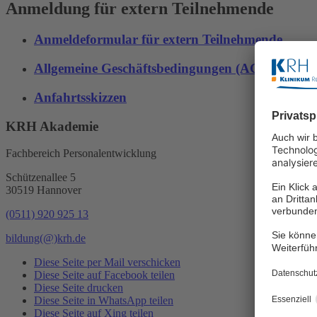
Anmeldung für extern Teilnehmende
Anmeldeformular für extern Teilnehmende
Allgemeine Geschäftsbedingungen (AGB) für ex
Anfahrtsskizzen
KRH Akademie
Fachbereich Personalentwicklung
Schützenallee 5
30519 Hannover
(0511) 920 925 13
bildung
(@)
krh.de
Diese Seite per Mail verschicken
Diese Seite auf Facebook teilen
Diese Seite drucken
Diese Seite in WhatsApp teilen
Diese Seite auf Xing teilen