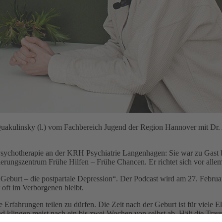
akulinsky (l.) vom Fachbereich Jugend der Region Hannover mit Dr. A
d Psychotherapie an der KRH Psychiatrie Langenhagen: Sie war zu Gast 
ungszentrum Frühe Hilfen – Frühe Chancen. Er richtet sich vor allem
burt – die postpartale Depression“. Der Podcast wird am 27. Februar v
 oft im Verborgenen bleibt.
Erfahrungen teilen zu dürfen. Die Zeit nach der Geburt ist für viele E
klingen meist nach ein bis zwei Wochen von selbst ab. Hält die Traur