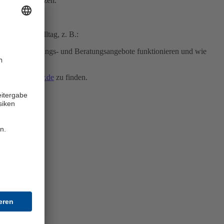
“, so Dr. Hintzen.
im Familienalltag, z. B.:
, wie Unterstützungs- und Beratungsangebote funktionieren und wie
d auf
hannover.de
zu finden.