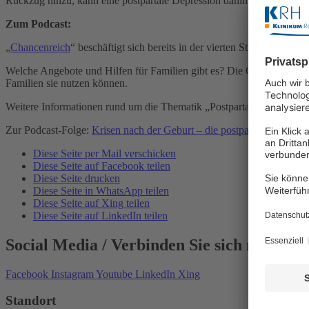
Rückzug hinzu, kann eine postpartale Depression dahinterstecken – und
Zum Podcast:
„
Chancenreich
“ beschäftigt sich bereits in der vierten Staffel mit 
Welche Angebote und Hilfen für Familien gibt es? Die Gespräche sind 
Familien sie nutzen können.
Weitere Informationen rund um die Thematik „Postpartale Depressio
Zur Podcast-Folge:
Krisen nach der Geburt – die postpartale Depress
Diese Seite per Mail verschicken
Diese Seite auf Facebook teilen
Diese Seite drucken
Diese Seite in WhatsApp teilen
Diese Seite auf Xing teilen
Diese Seite auf LinkedIn teilen
Social Media
/ Verbinden Sie sich mit Uns
Facebook
Instagram
Youtube
LinkedIn
Xing
Standort