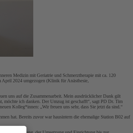
eren Medizin mit Geriatrie und Schmerztherapie mit ca. 120
 April 2024 umgezogen (Klinik für Anästhesie,
euen uns auf die Zusammenarbeit. Mein ausdrücklicher Dank gilt
at, möchte ich danken. Der Umzug ist geschafft“, sagt PD Dr. Tim
euen Kolleg*innen: „Wir freuen uns sehr, dass Sie jetzt da sind.“
mmen hat. Bereits zuvor war hausintern die ehemalige Station B02 auf
on und Abstimmung, der Umsetzung und Einrichtung bis zur