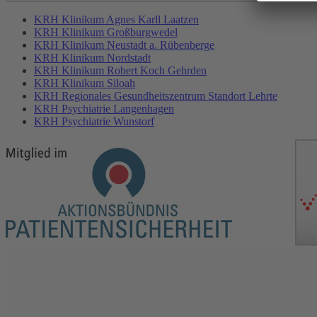
KRH Klinikum Agnes Karll Laatzen
KRH Klinikum Großburgwedel
KRH Klinikum Neustadt a. Rübenberge
KRH Klinikum Nordstadt
KRH Klinikum Robert Koch Gehrden
KRH Klinikum Siloah
KRH Regionales Gesundheitszentrum Standort Lehrte
KRH Psychiatrie Langenhagen
KRH Psychiatrie Wunstorf