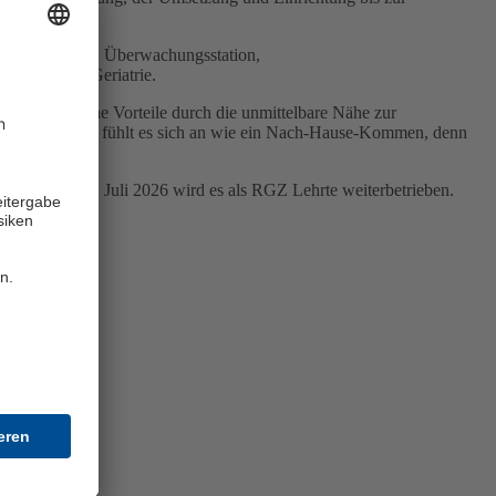
 Ob Endoskopie, Überwachungsstation,
ere Medizin/Geriatrie.
n sich deutliche Vorteile durch die unmittelbare Nähe zur
immt. Für uns fühlt es sich an wie ein Nach-Hause-Kommen, denn
“
en. Ab dem 1. Juli 2026 wird es als RGZ Lehrte weiterbetrieben.