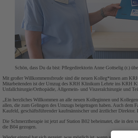
Schön, dass Du da bist: Pflegedirektorin Anne Gottselig (r.) ü
Mit großer Willkommensfreude sind die neuen Kolleg*innen am KRH 
Mitarbeitenden ist der Umzug des KRH Klinikum Lehrte ins KRH Kli
Unfallchirurgie/Orthopädie, Allgemein- und Viszeralchirurgie und Te
„Ein herzliches Willkommen an alle neuen Kolleginnen und Kollegen,
allen, die zum Gelingen des Umzugs beigetragen haben. Auch dem Fahr
Kaufeld, geschäftsführender kaufmännischer und ärztlicher Direktor. 
Die Schmerztherapie ist jetzt auf Station B02 beheimatet, die in de
die B04 gezogen.
Wieder einmal hat sich gezeigt, was möglich ist, wenn alle an eine