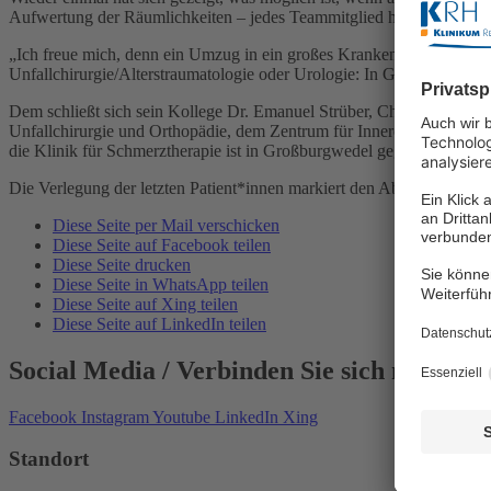
Aufwertung der Räumlichkeiten – jedes Teammitglied hat seinen Beit
„Ich freue mich, denn ein Umzug in ein großes Krankenhaus ist für 
Unfallchirurgie/Alterstraumatologie oder Urologie: In Großburgwedel 
Dem schließt sich sein Kollege Dr. Emanuel Strüber, Chefarzt der Klin
Unfallchirurgie und Orthopädie, dem Zentrum für Innere Medizin s
die Klinik für Schmerztherapie ist in Großburgwedel gegründet word
Die Verlegung der letzten Patient*innen markiert den Abschluss des 
Diese Seite per Mail verschicken
Diese Seite auf Facebook teilen
Diese Seite drucken
Diese Seite in WhatsApp teilen
Diese Seite auf Xing teilen
Diese Seite auf LinkedIn teilen
Social Media
/ Verbinden Sie sich mit Uns
Facebook
Instagram
Youtube
LinkedIn
Xing
Standort