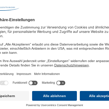
rag geleistet und zum gemeinsamen Erfolg beigetragen.
unsere Patienten gleichbedeutend mit einer noch besseren Versorgung.
gibt es jede Form der Akutversorgung“, sagt Detlef Frick, Chefarzt Inn
ik für spezielle Schmerztherapie, an: „Für unsere Patient*innen ergebe
owie zum neuen MRT, das in den kommenden Tagen seinen Betrieb aufn
en und 2021 nach Lehrte gezogen. Vielen sind die Wege noch vertraut.
Betriebs des KRH Klinikum Lehrte. Das Krankenhaus ist jetzt geschloss