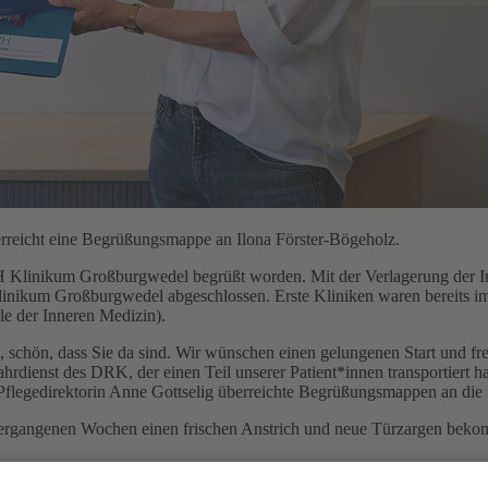
berreicht eine Begrüßungsmappe an Ilona Förster-Bögeholz.
Klinikum Großburgwedel begrüßt worden. Mit der Verlagerung der Inn
nikum Großburgwedel abgeschlossen. Erste Kliniken waren bereits im
ile der Inneren Medizin).
 schön, dass Sie da sind. Wir wünschen einen gelungenen Start und fr
dienst des DRK, der einen Teil unserer Patient*innen transportiert h
Pflegedirektorin Anne Gottselig überreichte Begrüßungsmappen an die n
n vergangenen Wochen einen frischen Anstrich und neue Türzargen beko
m Strang ziehen. Von der Planung und Vorbereitung über die Organisati