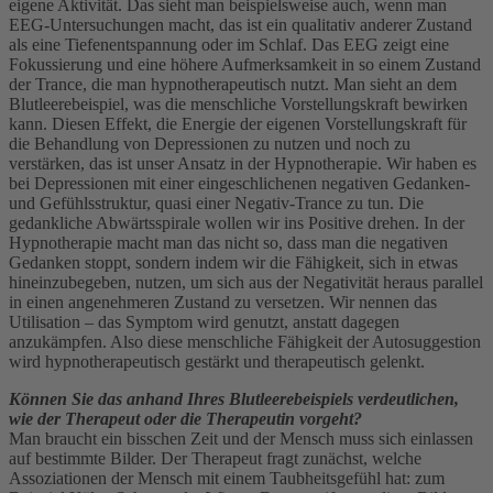
eigene Aktivität. Das sieht man beispielsweise auch, wenn man
EEG-Untersuchungen macht, das ist ein qualitativ anderer Zustand
als eine Tiefenentspannung oder im Schlaf. Das EEG zeigt eine
Fokussierung und eine höhere Aufmerksamkeit in so einem Zustand
der Trance, die man hypnotherapeutisch nutzt. Man sieht an dem
Blutleerebeispiel, was die menschliche Vorstellungskraft bewirken
kann. Diesen Effekt, die Energie der eigenen Vorstellungskraft für
die Behandlung von Depressionen zu nutzen und noch zu
verstärken, das ist unser Ansatz in der Hypnotherapie. Wir haben es
bei Depressionen mit einer eingeschlichenen negativen Gedanken-
und Gefühlsstruktur, quasi einer Negativ-Trance zu tun. Die
gedankliche Abwärtsspirale wollen wir ins Positive drehen. In der
Hypnotherapie macht man das nicht so, dass man die negativen
Gedanken stoppt, sondern indem wir die Fähigkeit, sich in etwas
hineinzubegeben, nutzen, um sich aus der Negativität heraus parallel
in einen angenehmeren Zustand zu versetzen. Wir nennen das
Utilisation – das Symptom wird genutzt, anstatt dagegen
anzukämpfen. Also diese menschliche Fähigkeit der Autosuggestion
wird hypnotherapeutisch gestärkt und therapeutisch gelenkt.
Können Sie das anhand Ihres Blutleerebeispiels verdeutlichen,
wie der Therapeut oder die Therapeutin vorgeht?
Man braucht ein bisschen Zeit und der Mensch muss sich einlassen
auf bestimmte Bilder. Der Therapeut fragt zunächst, welche
Assoziationen der Mensch mit einem Taubheitsgefühl hat: zum