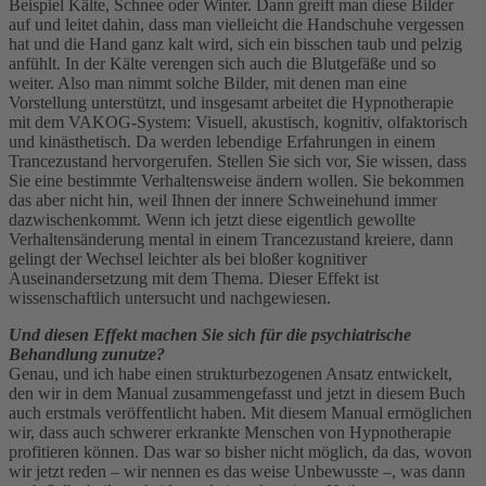
Beispiel Kälte, Schnee oder Winter. Dann greift man diese Bilder
auf und leitet dahin, dass man vielleicht die Handschuhe vergessen
hat und die Hand ganz kalt wird, sich ein bisschen taub und pelzig
anfühlt. In der Kälte verengen sich auch die Blutgefäße und so
weiter. Also man nimmt solche Bilder, mit denen man eine
Vorstellung unterstützt, und insgesamt arbeitet die Hypnotherapie
mit dem VAKOG-System: Visuell, akustisch, kognitiv, olfaktorisch
und kinästhetisch. Da werden lebendige Erfahrungen in einem
Trancezustand hervorgerufen. Stellen Sie sich vor, Sie wissen, dass
Sie eine bestimmte Verhaltensweise ändern wollen. Sie bekommen
das aber nicht hin, weil Ihnen der innere Schweinehund immer
dazwischenkommt. Wenn ich jetzt diese eigentlich gewollte
Verhaltensänderung mental in einem Trancezustand kreiere, dann
gelingt der Wechsel leichter als bei bloßer kognitiver
Auseinandersetzung mit dem Thema. Dieser Effekt ist
wissenschaftlich untersucht und nachgewiesen.
Und diesen Effekt machen Sie sich für die psychiatrische
Behandlung zunutze?
Genau, und ich habe einen strukturbezogenen Ansatz entwickelt,
den wir in dem Manual zusammengefasst und jetzt in diesem Buch
auch erstmals veröffentlicht haben. Mit diesem Manual ermöglichen
wir, dass auch schwerer erkrankte Menschen von Hypnotherapie
profitieren können. Das war so bisher nicht möglich, da das, wovon
wir jetzt reden – wir nennen es das weise Unbewusste –, was dann