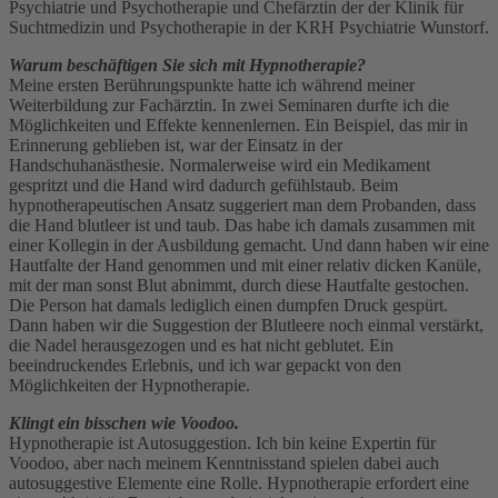
Psychiatrie und Psychotherapie und Chefärztin der der Klinik für
Suchtmedizin und Psychotherapie in der KRH Psychiatrie Wunstorf.
Warum beschäftigen Sie sich mit Hypnotherapie?
Meine ersten Berührungspunkte hatte ich während meiner
Weiterbildung zur Fachärztin. In zwei Seminaren durfte ich die
Möglichkeiten und Effekte kennenlernen. Ein Beispiel, das mir in
Erinnerung geblieben ist, war der Einsatz in der
Handschuhanästhesie. Normalerweise wird ein Medikament
gespritzt und die Hand wird dadurch gefühlstaub. Beim
hypnotherapeutischen Ansatz suggeriert man dem Probanden, dass
die Hand blutleer ist und taub. Das habe ich damals zusammen mit
einer Kollegin in der Ausbildung gemacht. Und dann haben wir eine
Hautfalte der Hand genommen und mit einer relativ dicken Kanüle,
mit der man sonst Blut abnimmt, durch diese Hautfalte gestochen.
Die Person hat damals lediglich einen dumpfen Druck gespürt.
Dann haben wir die Suggestion der Blutleere noch einmal verstärkt,
die Nadel herausgezogen und es hat nicht geblutet. Ein
beeindruckendes Erlebnis, und ich war gepackt von den
Möglichkeiten der Hypnotherapie.
Klingt ein bisschen wie Voodoo.
Hypnotherapie ist Autosuggestion. Ich bin keine Expertin für
Voodoo, aber nach meinem Kenntnisstand spielen dabei auch
autosuggestive Elemente eine Rolle. Hypnotherapie erfordert eine