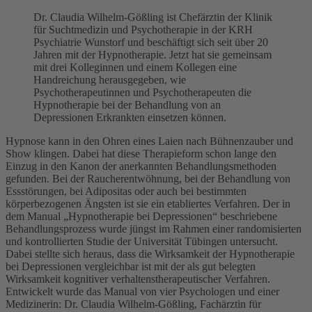
Dr. Claudia Wilhelm-Gößling ist Chefärztin der Klinik
für Suchtmedizin und Psychotherapie in der KRH
Psychiatrie Wunstorf und beschäftigt sich seit über 20
Jahren mit der Hypnotherapie. Jetzt hat sie gemeinsam
mit drei Kolleginnen und einem Kollegen eine
Handreichung herausgegeben, wie
Psychotherapeutinnen und Psychotherapeuten die
Hypnotherapie bei der Behandlung von an
Depressionen Erkrankten einsetzen können.
Hypnose kann in den Ohren eines Laien nach Bühnenzauber und
Show klingen. Dabei hat diese Therapieform schon lange den
Einzug in den Kanon der anerkannten Behandlungsmethoden
gefunden. Bei der Raucherentwöhnung, bei der Behandlung von
Essstörungen, bei Adipositas oder auch bei bestimmten
körperbezogenen Ängsten ist sie ein etabliertes Verfahren. Der in
dem Manual „Hypnotherapie bei Depressionen“ beschriebene
Behandlungsprozess wurde jüngst im Rahmen einer randomisierten
und kontrollierten Studie der Universität Tübingen untersucht.
Dabei stellte sich heraus, dass die Wirksamkeit der Hypnotherapie
bei Depressionen vergleichbar ist mit der als gut belegten
Wirksamkeit kognitiver verhaltenstherapeutischer Verfahren.
Entwickelt wurde das Manual von vier Psychologen und einer
Medizinerin: Dr. Claudia Wilhelm-Gößling, Fachärztin für